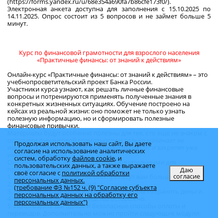
(
https://forms.yandex.ru/u/68e354a690fa7b86cfe173f0/)
.
Электронная анкета доступна для заполнения с 15.10.2025 по
14.11.2025. Опрос состоит из 5 вопросов и не займет больше 5
минут.
Курс по финансовой грамотности для взрослого населения
«Практичные финансы: от знаний к действиям»
Онлайн-курс «Практичные финансы: от знаний к действиям» – это
учебнопросветительский проект Банка России.
Участники курса узнают, как решать личные финансовые
вопросы и потренируются применять полученные знания в
конкретных жизненных ситуациях. Обучение построено на
кейсах из реальной жизни: оно поможет не только узнать
полезную информацию, но и сформировать полезные
финансовые привычки.
Материалы будут особенно полезны для тех, кто еще не знаком с
основами финансовой грамотности и только начинает ее
Продолжая использовать наш сайт, Вы даете
изучать. А более опытные участники проверят и закрепят уже
согласие на использование аналитических
имеющиеся знания.
систем, обработку
файлов cookie
, и
Онлайн-курс состоит из 9 модулей. Обязательными для
пользовательских данных, а также выражаете
прохождения являются:
Даю
своё согласие с
политикой обработки
согласие
1. Планируйте финансы. Так они принесут вам больше пользы.
персональных данных.
2. Похоже, у меня проблемы!
(требование ФЗ №152 ч. (9) "Согласие субъекта
3. Выбирайте надежные и выгодные способы сохранить деньги.
персональных данных на обработку его
4. Используйте заемные средства осторожно.
персональных данных")
5. Используйте выгодные и безопасные способы оплаты и
переводов. Дополнительно можно пройти следующие модули: