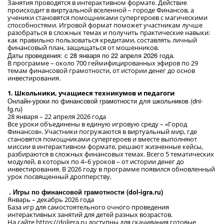
Занятия проводятся в интерактивном формате. Действие
происходит в виртуальной вселенной – городе Финансов, а
ученики становятся помощниками супергероев с магическими
способностями. Игровой формат поможет участникам лучше
разобраться в сложных темах и получить практические навыки:
как правильно пользоваться кредитами, составлять личный
финансовый план, защищаться от мошенников.
Даты проведения: с 28 января по 22 апреля 2026 года.
В программе – около 700 геймифицированных эфиров по 29
темам финансовой грамотности, от истории денег до основ
инвестирования.
1. Школьники, учащиеся техникумов и педагоги
Онлайн-уроки по финансовой грамотности для школьников (dni-
fg.ru)
28 января – 22 апреля 2026 года
Все уроки объединены в единую игровую среду – «Город
Финансов». Участники погружаются в виртуальный мир, где
становятся помощниками супергероев и вместе выполняют
миссии в интерактивном формате, решают жизненные кейсы,
разбираются в сложных финансовых темах. Всего 5 тематических
модулей, в которых по 4–6 уроков – от истории денег до
инвестирования. В 2026 году в программе появился обновленный
урок посвященный дропперству.
.
Игры по финансовой грамотности (dol-igra.ru)
Январь – декабрь 2026 года
База игр для самостоятельного очного проведения
интерактивных занятий для детей разных возрастов.
На сайте
https://doligra.ru
доступны для скачивания готовые