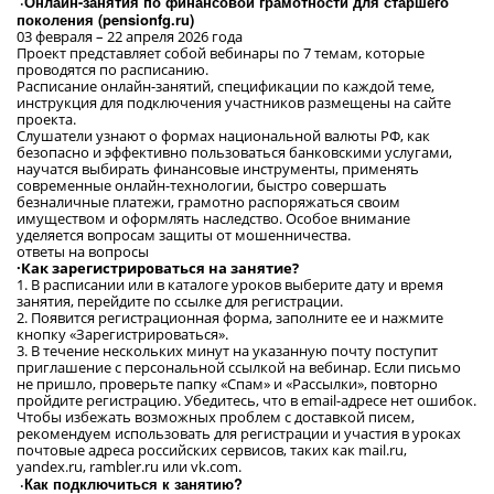
·Онлайн-занятия по финансовой грамотности для старшего
поколения (pensionfg.ru)
03 февраля – 22 апреля 2026 года
Проект представляет собой вебинары по 7 темам, которые
проводятся по расписанию.
Расписание онлайн-занятий, спецификации по каждой теме,
инструкция для подключения участников размещены на сайте
проекта.
Слушатели узнают о формах национальной валюты РФ, как
безопасно и эффективно пользоваться банковскими услугами,
научатся выбирать финансовые инструменты, применять
современные онлайн-технологии, быстро совершать
безналичные платежи, грамотно распоряжаться своим
имуществом и оформлять наследство. Особое внимание
уделяется вопросам защиты от мошенничества.
ответы на вопросы
·Как зарегистрироваться на занятие?
1. В расписании или в каталоге уроков выберите дату и время
занятия, перейдите по ссылке для регистрации.
2. Появится регистрационная форма, заполните ее и нажмите
кнопку «Зарегистрироваться».
3. В течение нескольких минут на указанную почту поступит
приглашение с персональной ссылкой на вебинар. Если письмо
не пришло, проверьте папку «Спам» и «Рассылки», повторно
пройдите регистрацию. Убедитесь, что в email-адресе нет ошибок.
Чтобы избежать возможных проблем с доставкой писем,
рекомендуем использовать для регистрации и участия в уроках
почтовые адреса российских сервисов, таких как mail.ru,
yandex.ru, rambler.ru или vk.com.
·Как подключиться к занятию?