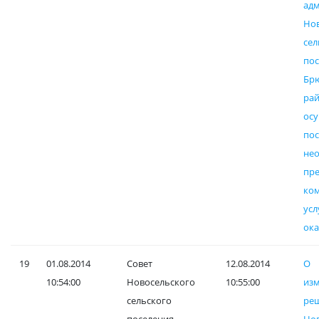
ад
Но
сел
пос
Бр
ра
ос
пос
не
пре
ко
ус
ок
19
01.08.2014
Совет
12.08.2014
О
10:54:00
Новосельского
10:55:00
и
сельского
ре