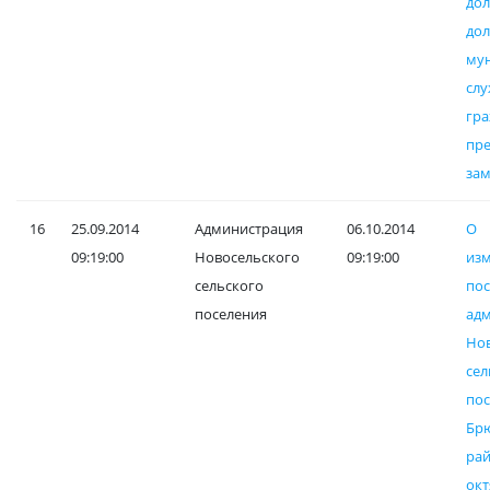
дол
до
му
с
гр
пр
за
16
25.09.2014
Администрация
06.10.2014
О
09:19:00
Новосельского
09:19:00
и
сельского
пос
поселения
ад
Но
сел
пос
Бр
ра
ок