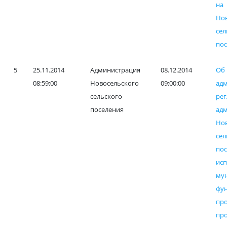
на
Но
сел
пос
5
25.11.2014
Администрация
08.12.2014
Об
08:59:00
Новосельского
09:00:00
ад
сельского
рег
поселения
ад
Но
сел
по
ис
му
ф
пр
пр