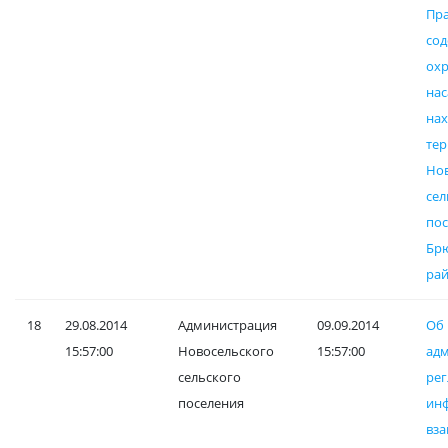
Пр
со
ох
нас
на
те
Но
сел
пос
Бр
рай
18
29.08.2014
Администрация
09.09.2014
Об
15:57:00
Новосельского
15:57:00
ад
сельского
рег
поселения
ин
вза