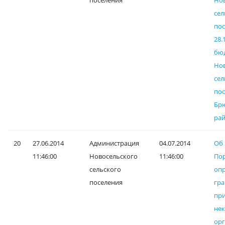
поселения
Но
сел
по
28.
бю
Но
сел
пос
Бр
рай
20
27.06.2014
Администрация
04.07.2014
Об
11:46:00
Новосельского
11:46:00
По
сельского
оп
поселения
гра
пр
не
ор