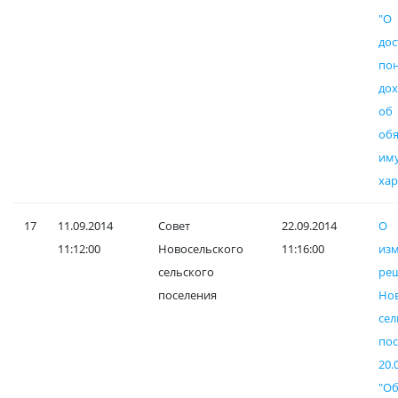
"
до
по
дох
об
обя
им
хар
17
11.09.2014
Совет
22.09.2014
О
11:12:00
Новосельского
11:16:00
и
сельского
ре
поселения
Но
сел
по
20
"О