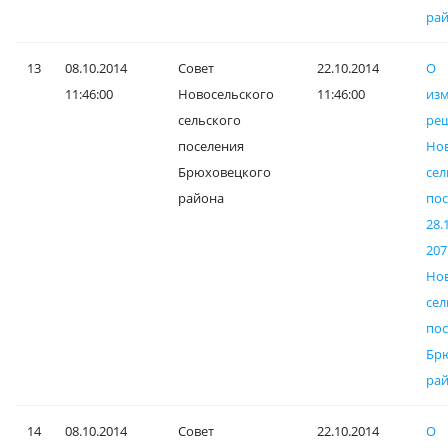
ра
13
08.10.2014
Совет
22.10.2014
О
11:46:00
Новосельского
11:46:00
и
сельского
ре
поселения
Но
Брюховецкого
сел
района
по
28
20
Но
сел
пос
Бр
рай
14
08.10.2014
Совет
22.10.2014
О