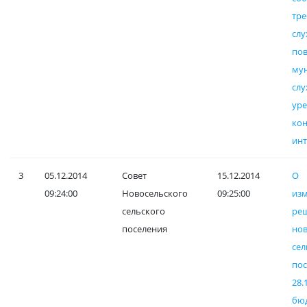
тр
сл
по
му
с
ур
ко
инт
3
05.12.2014
Совет
15.12.2014
О
09:24:00
Новосельского
09:25:00
и
сельского
ре
поселения
нов
сел
по
28.
бю