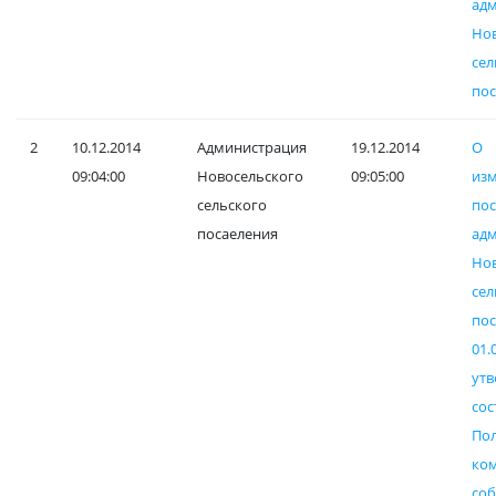
ад
Но
сел
пос
2
10.12.2014
Администрация
19.12.2014
О
09:04:00
Новосельского
09:05:00
и
сельского
пос
посаеления
ад
Но
сел
по
01.
ут
с
По
к
со