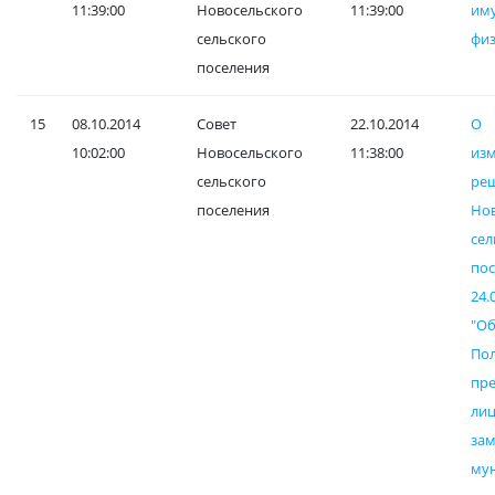
11:39:00
Новосельского
11:39:00
им
сельского
физ
поселения
15
08.10.2014
Совет
22.10.2014
О
10:02:00
Новосельского
11:38:00
и
сельского
ре
поселения
Но
сел
по
24
"О
П
пре
лиц
за
му