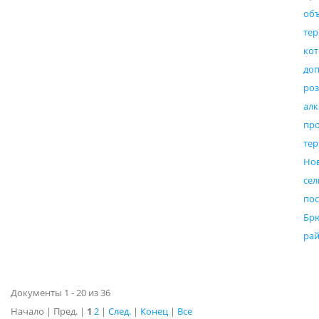
об
те
к
доп
ро
ал
пр
те
Но
сел
пос
Бр
ра
Документы 1 - 20 из 36
Начало | Пред. |
1
2
|
След.
|
Конец
|
Все