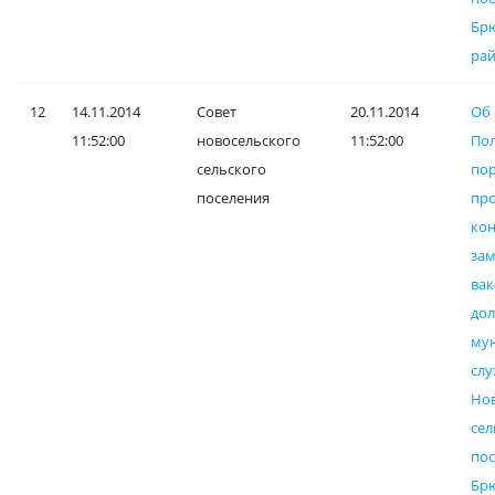
Бр
рай
12
14.11.2014
Совет
20.11.2014
Об
11:52:00
новосельского
11:52:00
П
сельского
по
поселения
пр
к
за
вак
до
му
с
Но
се
по
Бр