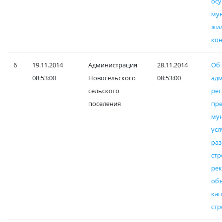
ос
му
жи
кон
6
19.11.2014
Администрация
28.11.2014
Об
08:53:00
Новосельского
08:53:00
ад
сельского
рег
поселения
пре
му
ус
ра
стр
ре
об
кап
стр