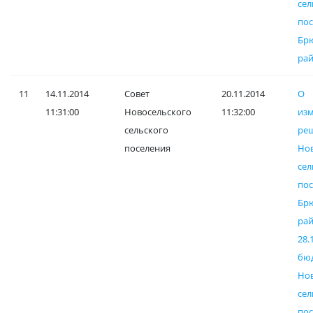
сел
пос
Бр
рай
11
14.11.2014
Совет
20.11.2014
О
11:31:00
Новосельского
11:32:00
и
сельского
ре
поселения
Но
сел
пос
Бр
р
28.
бю
Но
сел
пос