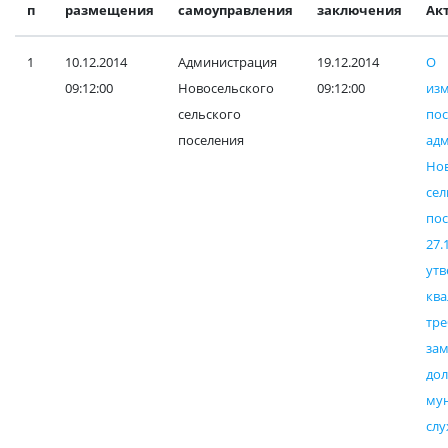
п
размещения
самоуправления
заключения
Ак
1
10.12.2014
Администрация
19.12.2014
О
09:12:00
Новосельского
09:12:00
и
сельского
пос
поселения
ад
Но
сел
по
27.
ут
кв
тр
за
до
му
с