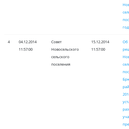
Но
сел
по
год
4
04.12.2014
Совет
15.12.2014
О
11:57:00
Новосельского
11:57:00
ре
сельского
Но
поселения
сел
пос
Бр
рай
20
уст
ра
уча
пр